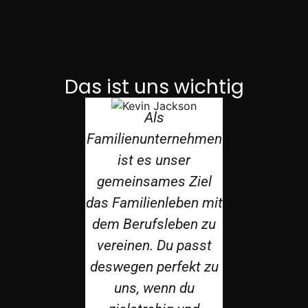
Das ist uns wichtig
ten Wert im
Als
 Miteinander
Familienunternehmen
n wir auf
ist es unser
ichkeit, d.h.
gemeinsames Ziel
en uns darauf
das Familienleben mit
en, dass wir
dem Berufsleben zu
Wenn di
gemeinsam
vereinen. Du passt
Erstelle
re Ziele
deswegen perfekt zu
Produkten a
en und uns
uns, wenn du
genauso v