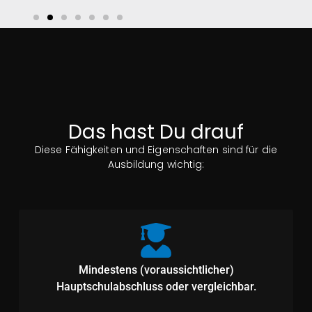
Wir bieten Dir
Wir bieten Dir
Zusatzleistungen, wie
Deine Wochenarbeitszeit
Betriebliche Altersvorsorge
beträgt 37 Stunden und
und Jobrad. Alle Benefits
kann im Rahmen unserer
sind steueroptimiert,
Gleitzeitregelung flexibel
Das hast Du drauf
sodass du am
erbracht werden.
Diese Fähigkeiten und Eigenschaften sind für die
Monatsende mehr im
Ausbildung wichtig:
Geldbeutel hast.
Mindestens (voraussichtlicher)
Hauptschulabschluss oder vergleichbar.