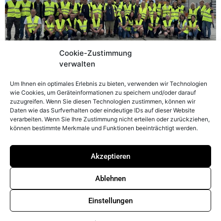
Cookie-Zustimmung
verwalten
CONTACTO
LEGAL
Um Ihnen ein optimales Erlebnis zu bieten, verwenden wir Technologien
Aviso legal
Peter Prinzing
wie Cookies, um Geräteinformationen zu speichern und/oder darauf
GmbH
zuzugreifen. Wenn Sie diesen Technologien zustimmen, können wir
Política de
Daten wie das Surfverhalten oder eindeutige IDs auf dieser Website
privacidad
Siechenlach 2
verarbeiten. Wenn Sie Ihre Zustimmung nicht erteilen oder zurückziehen,
89173 Lonsee-
Whistleblowerstelle
können bestimmte Merkmale und Funktionen beeinträchtigt werden.
Urspring
Política de
Alemania
cookies (UE)
Akzeptieren
info@prinzing.eu
Términos y
Condiciones
+49 7336
Ablehnen
96100
Einstellungen
© 2026 Peter Prinzing GmbH Todos los derechos