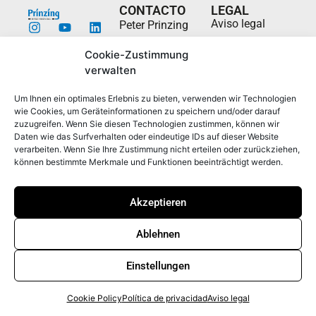
CONTACTO
LEGAL
Aviso legal
Peter Prinzing
GmbH
Política de
Cookie-Zustimmung
privacidad
Siechenlach 2
verwalten
89173 Lonsee-
Whistleblowerstelle
Urspring
Política de
Um Ihnen ein optimales Erlebnis zu bieten, verwenden wir Technologien
Alemania
cookies (UE)
wie Cookies, um Geräteinformationen zu speichern und/oder darauf
zuzugreifen. Wenn Sie diesen Technologien zustimmen, können wir
info@prinzing.eu
Términos y
Daten wie das Surfverhalten oder eindeutige IDs auf dieser Website
Condiciones
+49 7336
verarbeiten. Wenn Sie Ihre Zustimmung nicht erteilen oder zurückziehen,
können bestimmte Merkmale und Funktionen beeinträchtigt werden.
96100
Akzeptieren
© 2026 Peter Prinzing GmbH Todos los derechos
reservados.
Ablehnen
Einstellungen
Cookie Policy
Política de privacidad
Aviso legal