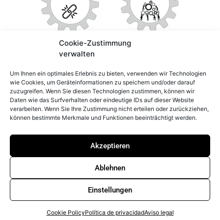
Cookie-Zustimmung
verwalten
CONTACTO
LEGAL
Um Ihnen ein optimales Erlebnis zu bieten, verwenden wir Technologien
Aviso legal
Peter Prinzing
wie Cookies, um Geräteinformationen zu speichern und/oder darauf
GmbH
Política de
zuzugreifen. Wenn Sie diesen Technologien zustimmen, können wir
Daten wie das Surfverhalten oder eindeutige IDs auf dieser Website
privacidad
Siechenlach 2
verarbeiten. Wenn Sie Ihre Zustimmung nicht erteilen oder zurückziehen,
89173 Lonsee-
Whistleblowerstelle
können bestimmte Merkmale und Funktionen beeinträchtigt werden.
Urspring
Política de
Alemania
cookies (UE)
Akzeptieren
info@prinzing.eu
Términos y
Condiciones
+49 7336
Ablehnen
96100
Einstellungen
© 2026 Peter Prinzing GmbH Todos los derechos
Cookie Policy
Política de privacidad
Aviso legal
reservados.