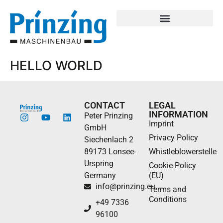
HELLO WORLD
CONTACT
LEGAL
INFORMATION
Peter Prinzing
Imprint
GmbH
Privacy Policy
Siechenlach 2
89173 Lonsee-
Whistleblowerstelle
Urspring
Cookie Policy
Germany
(EU)
info@prinzing.eu
Terms and
Conditions
+49 7336
96100