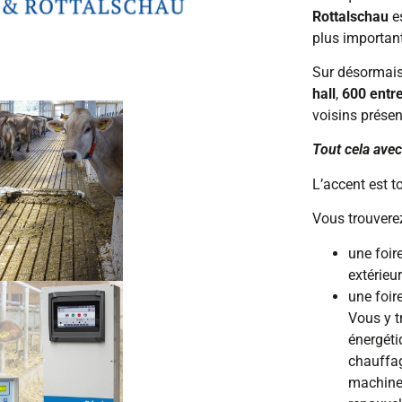
Rottalschau
es
plus importan
Sur désormais
hall
,
600 entr
voisins prése
Tout cela avec 
L’accent est t
Vous trouvere
une foir
extérieur
une foire
Vous y t
énergétiq
chauffag
machines