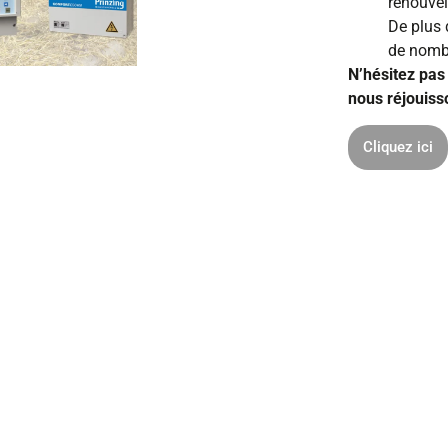
renouvel
De plus 
de nomb
N’hésitez pas
nous réjouisso
Cliquez ici