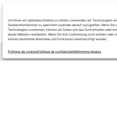
Um Ihnen ein optimales Erlebnis zu bieten, verwenden wir Technologien w
Geräteinformationen zu speichern und/oder darauf zuzugreifen. Wenn Sie 
Technologien zustimmen, können wir Daten wie das Surfverhalten oder ein
dieser Website verarbeiten. Wenn Sie Ihre Zustimmung nicht erteilen oder 
können bestimmte Merkmale und Funktionen beeinträchtigt werden.
Politique de cookies
Politique de confidentialité
Mentions légales
CON
Peter
Siech
89173
Allem
in
+4