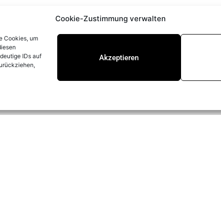
Cookie-Zustimmung verwalten
ie Cookies, um
diesen
deutige IDs auf
Akzeptieren
zurückziehen,
TACT
LÉGAL
Mentions légales
 Prinzing GmbH
enlach 2
Politique de confidentialité
 Lonsee-Urspring
Whistleblowerstelle
agne
Politique de cookies (UE)
fo@prinzing.eu
CGU
9 7336 96100