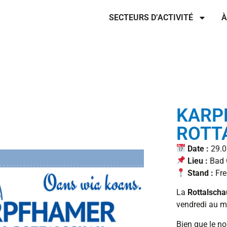
SECTEURS D’ACTIVITÉ
À
KARP
ROTT
Date :
29.0
Lieu :
Bad G
Stand :
Fre
La
Rottalscha
vendredi au m
Bien que le no