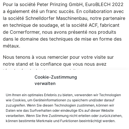
Pour la société Peter Prinzing GmbH, EuroBLECH 2022
a également été un franc succès. En collaboration avec
la société Schnelldorfer Maschinenbau, notre partenaire
en technique de soudage, et la société ACF, fabricant
de Cornerformer, nous avons présenté nos produits
dans le domaine des techniques de mise en forme des
métaux.
Nous tenons à vous remercier pour votre visite sur
notre stand et la confiance que vous nous avez
témoignée ainsi qu’en nos produits.
Cookie-Zustimmung
verwalten
CONTACT
LÉGAL
Um Ihnen ein optimales Erlebnis zu bieten, verwenden wir Technologien
Mentions
Peter Prinzing
wie Cookies, um Geräteinformationen zu speichern und/oder darauf
légales
GmbH
zuzugreifen. Wenn Sie diesen Technologien zustimmen, können wir
Daten wie das Surfverhalten oder eindeutige IDs auf dieser Website
Politique de
Siechenlach 2
verarbeiten. Wenn Sie Ihre Zustimmung nicht erteilen oder zurückziehen,
confidentialité
89173 Lonsee-
können bestimmte Merkmale und Funktionen beeinträchtigt werden.
Whistleblowerstelle
Urspring