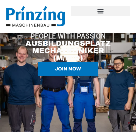
PEOPLE WITH PASSION
AUSBILDUNGSPLATZ
MECHATRONIKER
(M/W/D)
JOIN NOW