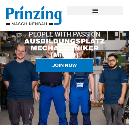
PEOPLE WITH PASSION
AUSBILDUNGSPLATZ
MECHATRONIKER
(M/W/D)
JOIN NOW