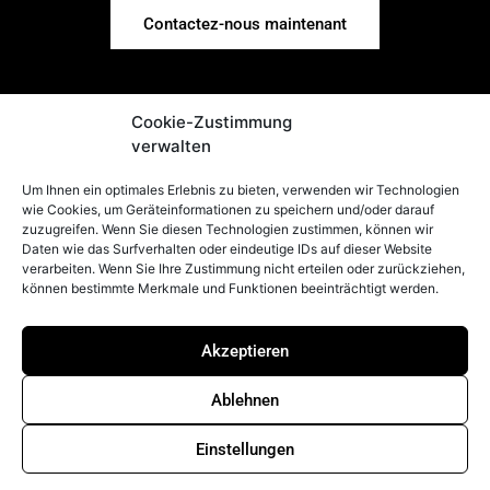
Contactez-nous maintenant
Cookie-Zustimmung
verwalten
Um Ihnen ein optimales Erlebnis zu bieten, verwenden wir Technologien
CONTACT
LÉGAL
wie Cookies, um Geräteinformationen zu speichern und/oder darauf
Mentions
Peter Prinzing
zuzugreifen. Wenn Sie diesen Technologien zustimmen, können wir
légales
GmbH
Daten wie das Surfverhalten oder eindeutige IDs auf dieser Website
verarbeiten. Wenn Sie Ihre Zustimmung nicht erteilen oder zurückziehen,
Politique de
Siechenlach 2
können bestimmte Merkmale und Funktionen beeinträchtigt werden.
confidentialité
89173 Lonsee-
Whistleblowerstelle
Urspring
Akzeptieren
Allemagne
Politique de
cookies (UE)
info@prinzing.eu
Ablehnen
CGU
+49 7336
96100
Einstellungen