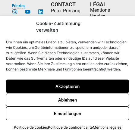
CONTACT
LÉGAL
Mentions
Peter Prinzing
légales
GmbH
Cookie-Zustimmung
Politique de
Siechenlach 2
verwalten
confidentialité
89173 Lonsee-
Whistleblowerstelle
Urspring
Um Ihnen ein optimales Erlebnis zu bieten, verwenden wir Technologien
Allemagne
Politique de
wie Cookies, um Geräteinformationen zu speichern und/oder darauf
zuzugreifen. Wenn Sie diesen Technologien zustimmen, können wir
cookies (UE)
info@prinzing.eu
Daten wie das Surfverhalten oder eindeutige IDs auf dieser Website
CGU
+49 7336
verarbeiten. Wenn Sie Ihre Zustimmung nicht erteilen oder zurückziehen,
können bestimmte Merkmale und Funktionen beeinträchtigt werden.
96100
Akzeptieren
© 2026 Peter Prinzing GmbH Tous droits réservés.
Ablehnen
Einstellungen
Politique de cookies
Politique de confidentialité
Mentions légales